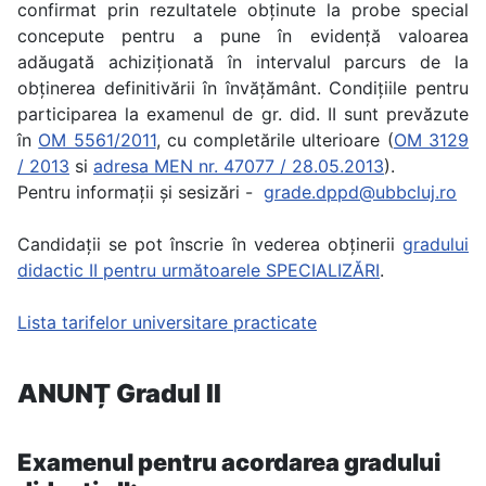
confirmat prin rezultatele obținute la probe special
concepute pentru a pune în evidență valoarea
adăugată achiziționată în intervalul parcurs de la
obținerea definitivării în învățământ. Condițiile pentru
participarea la examenul de gr. did. II sunt prevăzute
în
OM 5561/2011
, cu completările ulterioare (
OM 3129
/ 2013
si
adresa MEN nr. 47077 / 28.05.2013
).
Pentru informații și sesizări -
grade.dppd@ubbcluj.ro
Candidații se pot înscrie în vederea obținerii
gradului
didactic II pentru următoarele SPECIALIZĂRI
.
Lista tarifelor universitare practicate
ANUNȚ Gradul II
Examenul pentru acordarea gradului