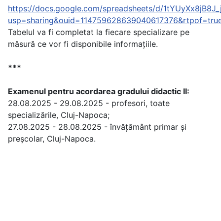
https://docs.google.com/spreadsheets/d/1tYUyXx8jB
usp=sharing&ouid=114759628639040617376&rtpof=true
Tabelul va fi completat la fiecare specializare pe
măsură ce vor fi disponibile informațiile.
***
Examenul pentru acordarea gradului didactic II:
28.08.2025 - 29.08.2025 - profesori, toate
specializările, Cluj-Napoca;
27.08.2025 - 28.08.2025 - învățământ primar și
preșcolar, Cluj-Napoca.