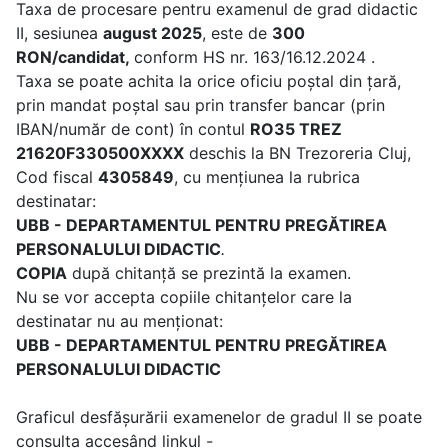
Taxa de procesare pentru examenul de grad didactic
II, sesiunea
august 2025
, este de
300
RON/candidat,
conform HS nr. 163/16.12.2024 .
Taxa se poate achita la orice oficiu poştal din ţară,
prin mandat poştal sau prin transfer bancar (prin
IBAN/număr de cont) în contul
RO35 TREZ
21620F330500XXXX
deschis la BN Trezoreria Cluj,
Cod fiscal
4305849
, cu menţiunea la rubrica
destinatar:
UBB - DEPARTAMENTUL PENTRU PREGĂTIREA
PERSONALULUI DIDACTIC
.
COPIA
după chitanţă se prezintă la examen.
Nu se vor accepta copiile chitanţelor care la
destinatar nu au menţionat:
UBB - DEPARTAMENTUL PENTRU PREGĂTIREA
PERSONALULUI DIDACTIC
Graficul desfășurării examenelor de gradul II se poate
consulta accesând linkul -