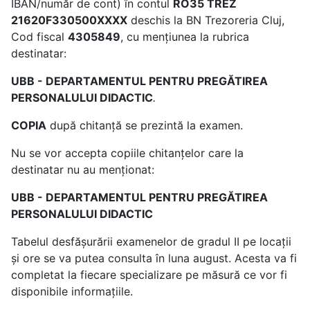
IBAN/număr de cont) în contul
RO35 TREZ
21620F330500XXXX
deschis la BN Trezoreria Cluj,
Cod fiscal
4305849
, cu menţiunea la rubrica
destinatar:
UBB - DEPARTAMENTUL PENTRU PREGĂTIREA
PERSONALULUI DIDACTIC
.
COPIA
după chitanţă se prezintă la examen.
Nu se vor accepta copiile chitanţelor care la
destinatar nu au menţionat:
UBB - DEPARTAMENTUL PENTRU PREGĂTIREA
PERSONALULUI DIDACTIC
Tabelul desfășurării examenelor de gradul II pe locații
și ore se va putea consulta în luna august. Acesta va fi
completat la fiecare specializare pe măsură ce vor fi
disponibile informațiile.