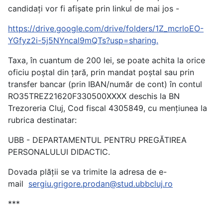
candidați vor fi afișate prin linkul de mai jos -
https://drive.google.com/drive/folders/1Z_mcrloEO-
YGfyz2i-5j5NYncal9mQTs?usp=sharing.
Taxa, în cuantum de 200 lei, se poate achita la orice
oficiu poștal din țară, prin mandat poștal sau prin
transfer bancar (prin IBAN/număr de cont) în contul
RO35TREZ21620F330500XXXX deschis la BN
Trezoreria Cluj, Cod fiscal 4305849, cu mențiunea la
rubrica destinatar:
UBB - DEPARTAMENTUL PENTRU PREGĂTIREA
PERSONALULUI DIDACTIC.
Dovada plății se va trimite la adresa de e-
mail
sergiu.grigore.prodan@stud.ubbcluj.ro
***