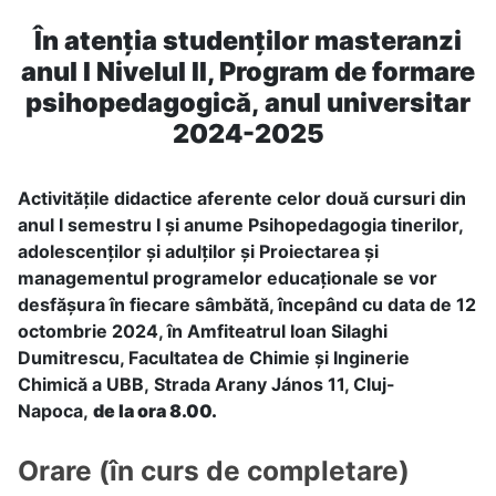
În atenția studenților masteranzi
anul I Nivelul II, Program de formare
psihopedagogică,
anul universitar
2024-2025
Activitățile didactice aferente celor două cursuri din
anul I semestru I și anume Psihopedagogia tinerilor,
adolescenților și adulților și Proiectarea și
managementul programelor educaționale
se vor
desfășura în fiecare sâmbătă, începând cu data de 12
octombrie 2024, în Amfiteatrul Ioan Silaghi
Dumitrescu, Facultatea de Chimie și Inginerie
Chimică a UBB, Strada Arany János 11, Cluj-
Napoca,
de la ora 8.00.
Orare (în curs de completare)