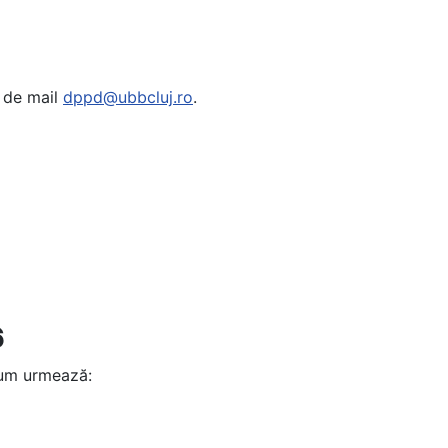
a de mail
dppd@ubbcluj.ro
.
6
 cum urmează: