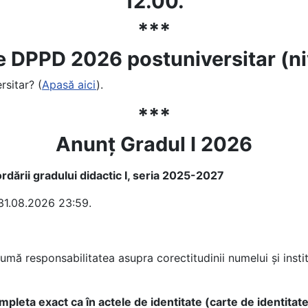
12.00.
***
 DPPD 2026 postuniversitar (nivel
rsitar? (
Apasă aici
).
***
Anunț Gradul I 2026
ordării gradului didactic I, seria 2025-2027
 31.08.2026 23:59.
mă responsabilitatea asupra corectitudinii numelui și instit
eta exact ca în actele de identitate (carte de identitate, c