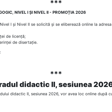
***
GOGIC,
NIVEL I ȘI NIVEL II - PROMOȚIA 2026
l I și Nivel II se solicită și se eliberează online la adres
ței de licență;
rinței de disertație.
:
***
radul didactic II, sesiunea 202
dului didactic II, sesiunea 2026, vor avea loc online după