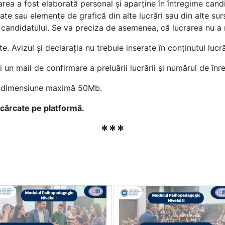
area a fost elaborată personal și aparține în întregime candi
te sau elemente de grafică din alte lucrări sau din alte surse 
ale candidatului. Se va preciza de asemenea, că lucrarea nu a 
e. Avizul și declarația nu trebuie inserate în conținutul luc
i un mail de confirmare a preluării lucrării și numărul de înr
de dimensiune maximă 50Mb.
încărcate pe platformă.
***