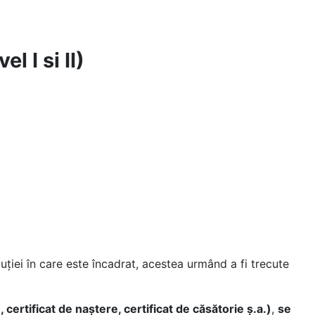
 I si II)
uției în care este încadrat, acestea urmând a fi trecute
ertificat de naștere, certificat de căsătorie ș.a.)
,
se