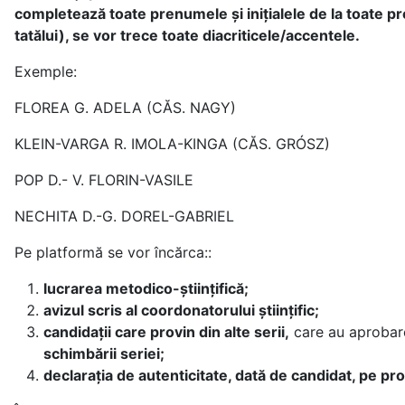
completează toate prenumele și inițialele de la toate 
tatălui), se vor trece toate diacriticele/accentele.
Exemple:
FLOREA G. ADELA (CĂS. NAGY)
KLEIN-VARGA R. IMOLA-KINGA (CĂS. GRÓSZ)
POP D.- V. FLORIN-VASILE
NECHITA D.-G. DOREL-GABRIEL
Pe platformă se vor încărca::
lucrarea metodico-științifică;
avizul scris al coordonatorului științific;
candidații care provin din alte serii,
care au aprobarea
schimbării seriei;
declarația de autenticitate, dată de candidat, pe p