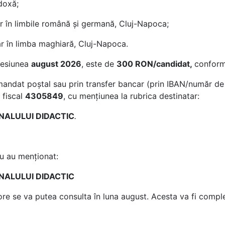
doxă;
r în limbile română și germană, Cluj-Napoca;
r în limba maghiară, Cluj-Napoca.
sesiunea
august 2026
, este de
300 RON/candidat,
conform
n mandat poştal sau prin transfer bancar (prin IBAN/număr de
 fiscal
4305849
, cu menţiunea la rubrica destinatar:
NALULUI DIDACTIC
.
nu au menţionat:
NALULUI DIDACTIC
 ore se va putea consulta în luna august. Acesta va fi comple