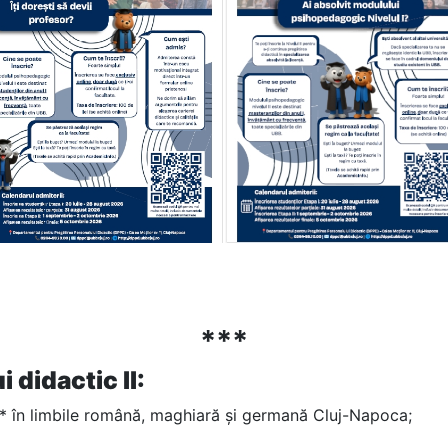
***
didactic II:
e* în limbile română, maghiară și germană Cluj-Napoca;