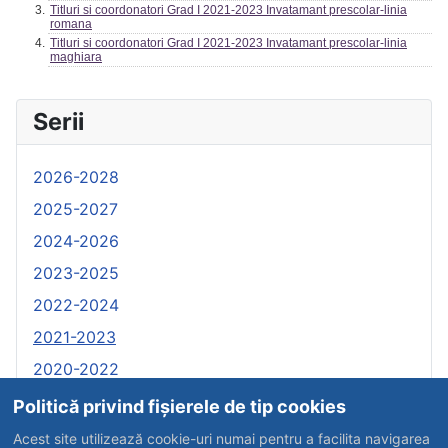
Titluri si coordonatori Grad I 2021-2023 Invatamant prescolar-linia
romana
Titluri si coordonatori Grad I 2021-2023 Invatamant prescolar-linia
maghiara
Serii
2026-2028
2025-2027
2024-2026
2023-2025
2022-2024
2021-2023
2020-2022
2019-2021
Politică privind fișierele de tip cookies
2018-2020
Acest site utilizează cookie-uri numai pentru a facilita navigarea