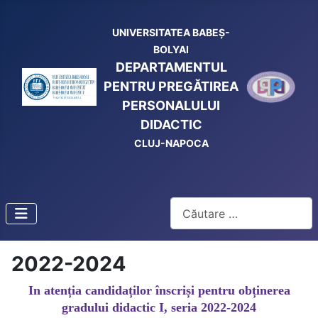
UNIVERSITATEA BABEŞ-
BOLYAI
DEPARTAMENTUL
PENTRU PREGĂTIREA
PERSONALULUI
DIDACTIC
CLUJ-NAPOCA
Cautare
2022-2024
In atenția candidaților înscriși pentru obținerea
gradului didactic I, seria 2022-2024